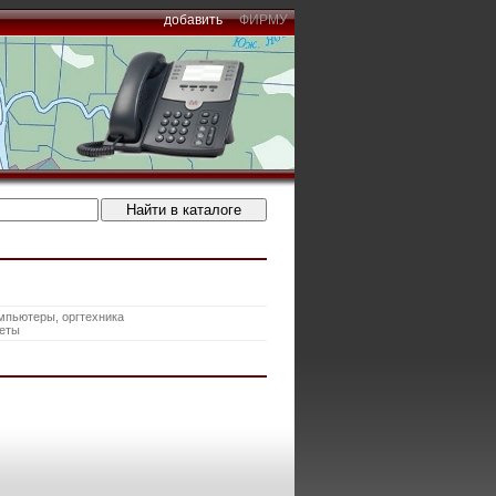
добавить
ФИРМУ
мпьютеры, оргтехника
еты