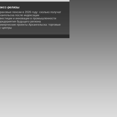
ресс-релизы
раховые пенсии в 2026 году: сколько получат
хангельска после индексации
нвестиции и инновации в промышленности
предприятия будущего региона
оммерческие проекты Архангельска: торговые
с-центры