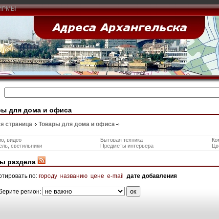
ИРМЫ
ы для дома и офиса
я страница
Товары для дома и офиса
о, видео
Бытовая техника
Ко
ль, светильники
Предметы интерьера
Цв
ы раздела
ртировать по:
городу
названию
цене
e-mail
дате добавления
берите регион: