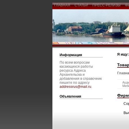
ГЛАВНАЯ
СТАТЬИ
ПРЕСС-РЕЛИЗЫ
Ф
Я ищу:
Информация
По всем вопросам
Товар
касающихся работы
ресурса Адреса
Главна
Архангельска и
добавления в справочник
пишите по адресу
Ауди
Мебе
addressrus@mail.ru
.
Фирм
Объявления
Со
Вы