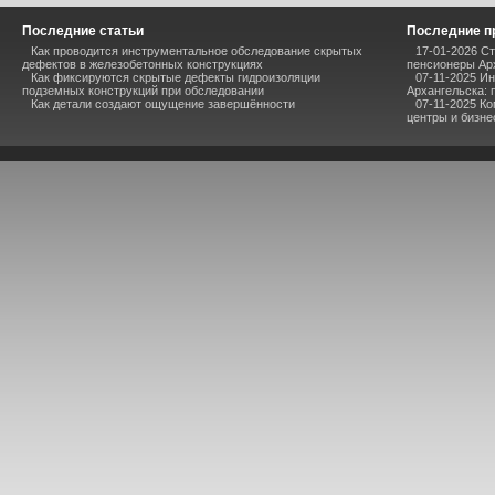
Последние статьи
Последние п
Как проводится инструментальное обследование скрытых
17-01-2026 Ст
дефектов в железобетонных конструкциях
пенсионеры Ар
Как фиксируются скрытые дефекты гидроизоляции
07-11-2025 И
подземных конструкций при обследовании
Архангельска: 
Как детали создают ощущение завершённости
07-11-2025 К
центры и бизне