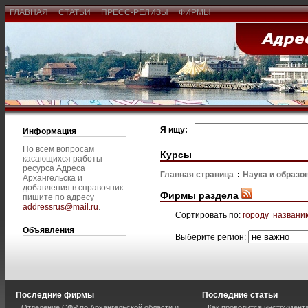
ГЛАВНАЯ
СТАТЬИ
ПРЕСС-РЕЛИЗЫ
ФИРМЫ
Я ищу:
Информация
По всем вопросам
Курсы
касающихся работы
ресурса Адреса
Главная страница
Наука и образо
Архангельска и
добавления в справочник
Фирмы раздела
пишите по адресу
addressrus@mail.ru
.
Сортировать по:
городу
названи
Объявления
Выберите регион:
Последние фирмы
Последние статьи
Отделение СФР по Архангельской области и
Как проводится инструмент