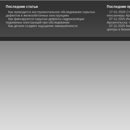
Последние статьи
Последние п
Как проводится инструментальное обследование скрытых
17-01-2026 Ст
дефектов в железобетонных конструкциях
пенсионеры Ар
Как фиксируются скрытые дефекты гидроизоляции
07-11-2025 И
подземных конструкций при обследовании
Архангельска: 
Как детали создают ощущение завершённости
07-11-2025 К
центры и бизне