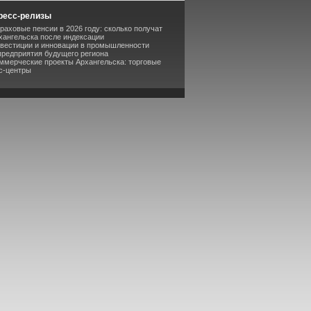
ресс-релизы
раховые пенсии в 2026 году: сколько получат
хангельска после индексации
нвестиции и инновации в промышленности
предприятия будущего региона
оммерческие проекты Архангельска: торговые
с-центры