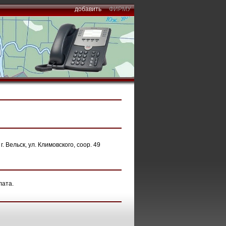
добавить
ФИРМУ
. Вельск, ул. Климовского, соор. 49
лата.