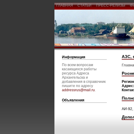
ГЛАВНАЯ
СТАТЬИ
ПРЕСС-РЕЛИЗЫ
Ф
АЗС, 
Информация
По всем вопросам
Главна
касающихся работы
Росне
ресурса Адреса
Архангельска и
добавления в справочник
Регио
пишите по адресу
Адрес
addressrus@mail.ru
.
Конта
Полн
Объявления
АИ-92,
Допо