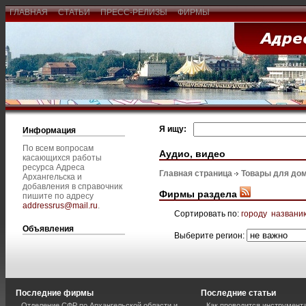
ГЛАВНАЯ
СТАТЬИ
ПРЕСС-РЕЛИЗЫ
ФИРМЫ
Я ищу:
Информация
По всем вопросам
Аудио, видео
касающихся работы
ресурса Адреса
Главная страница
Товары для дом
Архангельска и
добавления в справочник
Фирмы раздела
пишите по адресу
addressrus@mail.ru
.
Сортировать по:
городу
названи
Объявления
Выберите регион:
Последние фирмы
Последние статьи
Отделение СФР по Архангельской области и
Как проводится инструмент