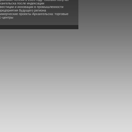
хангельска после индексации
нвестиции и инновации в промышленности
предприятия будущего региона
оммерческие проекты Архангельска: торговые
с-центры