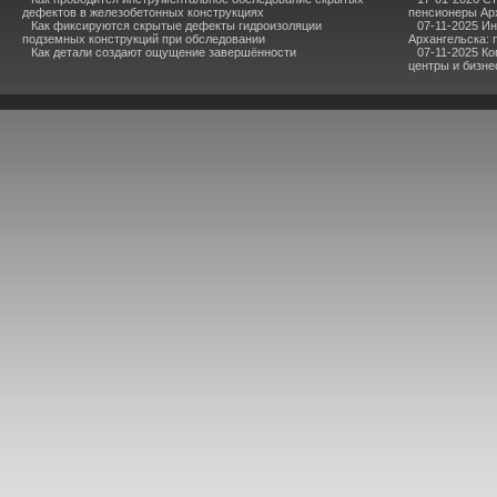
дефектов в железобетонных конструкциях
пенсионеры Ар
Как фиксируются скрытые дефекты гидроизоляции
07-11-2025 И
подземных конструкций при обследовании
Архангельска: 
Как детали создают ощущение завершённости
07-11-2025 К
центры и бизне