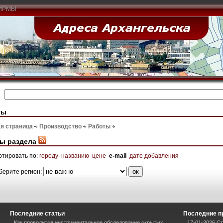
ИРМЫ
ты
я страница
Производство
Работы
ы раздела
ртировать по:
городу
названию
цене
e-mail
дате добавления
берите регион:
Последние статьи
Последние п
Как проводится инструментальное обследование скрытых
17-01-2026 Ст