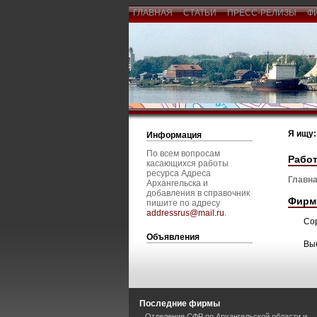
ГЛАВНАЯ
СТАТЬИ
ПРЕСС-РЕЛИЗЫ
Ф
Я ищу:
Информация
По всем вопросам
Рабо
касающихся работы
ресурса Адреса
Главна
Архангельска и
добавления в справочник
Фирм
пишите по адресу
addressrus@mail.ru
.
Со
Объявления
Вы
Последние фирмы
Отделение СФР по Архангельской области и