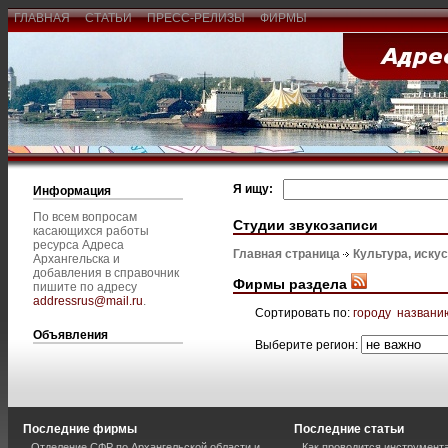
ГЛАВНАЯ
СТАТЬИ
ПРЕСС-РЕЛИЗЫ
ФИРМЫ
Я ищу:
Информация
По всем вопросам
Студии звукозаписи
касающихся работы
ресурса Адреса
Главная страница
Культура, иску
Архангельска и
добавления в справочник
Фирмы раздела
пишите по адресу
addressrus@mail.ru
.
Сортировать по:
городу
названи
Объявления
Выберите регион:
Последние фирмы
Последние статьи
Отделение СФР по Архангельской области и
Как проводится инструмент