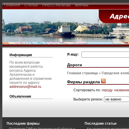
ГЛАВНАЯ
СТАТЬИ
ПРЕСС-РЕЛИЗЫ
ФИРМЫ
Я ищу:
Информация
По всем вопросам
Дороги
касающихся работы
ресурса Адреса
Главная страница
Городское хозя
Архангельска и
добавления в справочник
Фирмы раздела
пишите по адресу
addressrus@mail.ru
.
Сортировать по:
городу
названи
Объявления
Выберите регион:
Последние фирмы
Последние статьи
Отделение СФР по Архангельской области и
Как проводится инструмент