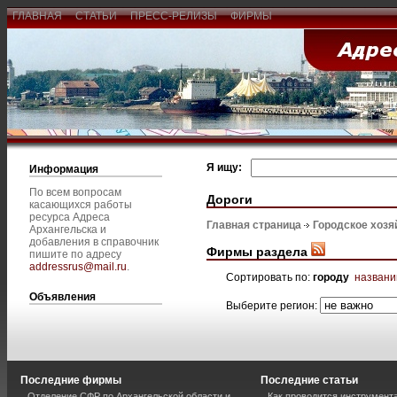
ГЛАВНАЯ
СТАТЬИ
ПРЕСС-РЕЛИЗЫ
ФИРМЫ
Я ищу:
Информация
По всем вопросам
Дороги
касающихся работы
ресурса Адреса
Главная страница
Городское хозя
Архангельска и
добавления в справочник
Фирмы раздела
пишите по адресу
addressrus@mail.ru
.
Сортировать по:
городу
назван
Объявления
Выберите регион:
Последние фирмы
Последние статьи
Отделение СФР по Архангельской области и
Как проводится инструмент