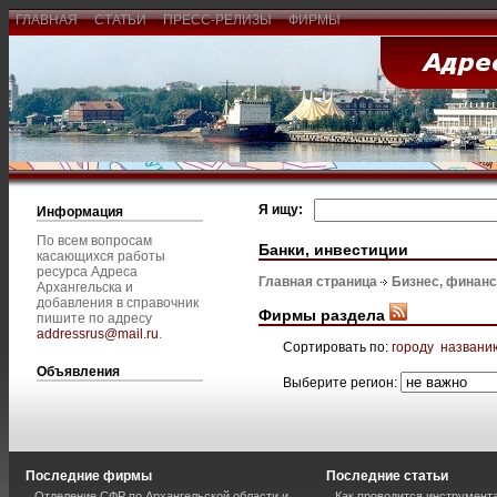
ГЛАВНАЯ
СТАТЬИ
ПРЕСС-РЕЛИЗЫ
ФИРМЫ
Я ищу:
Информация
По всем вопросам
Банки, инвестиции
касающихся работы
ресурса Адреса
Главная страница
Бизнес, финан
Архангельска и
добавления в справочник
Фирмы раздела
пишите по адресу
addressrus@mail.ru
.
Сортировать по:
городу
названи
Объявления
Выберите регион:
Последние фирмы
Последние статьи
Отделение СФР по Архангельской области и
Как проводится инструмент