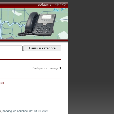
добавить
ФИРМУ
1
Выберите страницу:
ния
u
, последнее обновление: 18-01-2023