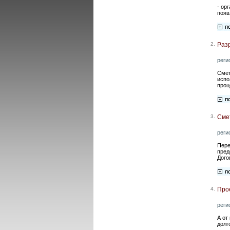
- ор
появ
2.
Разр
реги
Смет
испо
проц
3.
Сме
реги
Пере
пред
Дого
4.
Про
реги
А от
долг