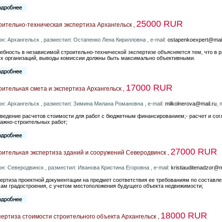
25000 RUR
ительно-техническая экспертиза Архангельск ,
он: Архангельск , разместил: Остапенко Лена Кирилловна , e-mail:
ostapenkoexpert@mail
ебность в независимой строительно-технической экспертизе объясняется тем, что в 
х организаций, выводы комиссии должны быть максимально объективными.
17000 RUR
ительная смета и экспертиза Архангельск ,
он: Архангельск , разместил: Зимина Милана Романовна , e-mail:
milkolnerova@mail.ru
, 
оведение расчетов стоимости для работ с бюджетным финансированием;- расчет и со
ажно-строительных работ;
27000 RUR
оительная экспертиза зданий и сооружений Северодвинск ,
он: Северодвинск , разместил: Иванова Кристина Егоровна , e-mail:
kristiauditenadzor@m
ертиза проектной документации на предмет соответствия ее требованиям по составле
ам градостроения, с учетом местоположения будущего объекта недвижимости;
18000 RUR
ертиза стоимости строительного объекта Архангельск ,