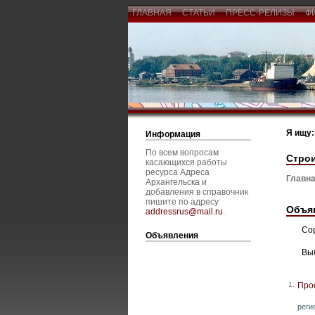
ГЛАВНАЯ
СТАТЬИ
ПРЕСС-РЕЛИЗЫ
Ф
Я ищу:
Информация
По всем вопросам
Строи
касающихся работы
ресурса Адреса
Главна
Архангельска и
добавления в справочник
пишите по адресу
Объя
addressrus@mail.ru
.
Со
Объявления
Вы
1.
Прое
реги