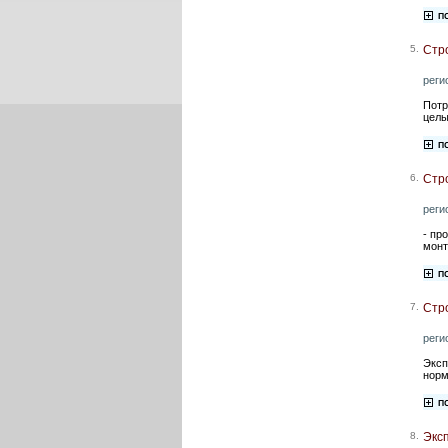
5.
Стро
реги
Потр
целы
6.
Стро
реги
- пр
монт
7.
Стр
реги
Эксп
норм
8.
Эксп