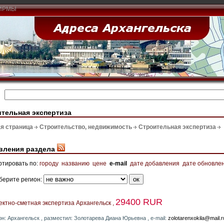
ИРМЫ
тельная экспертиза
я страница
Строительство, недвижимость
Строительная экспертиза
вления раздела
ртировать по:
городу
названию
цене
e-mail
дате добавления
дате обновле
берите регион:
29400 RUR
ктно-сметная экспертиза Архангельск ,
он: Архангельск , разместил: Золотарева Диана Юрьевна , e-mail:
zolotarenxokila@mail.r