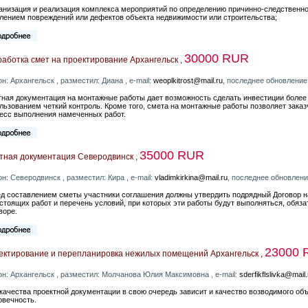
ганизация и реализация комплекса мероприятий по определению причинно-следствен
лением повреждений или дефектов объекта недвижимости или строительства;
30000 RUR
аботка смет на проектирование Архангельск ,
он: Архангельск , разместил: Диана , e-mail:
weoplkitrost@mail.ru
, последнее обновление
ная документация на монтажные работы дает возможность сделать инвестиции более 
льзованием четкий контроль. Кроме того, смета на монтажные работы позволяет зака
есс выполнения намеченных работ.
35000 RUR
тная документация Северодвинск ,
он: Северодвинск , разместил: Кира , e-mail:
vladimkirkina@mail.ru
, последнее обновлени
д составлением сметы участники соглашения должны утвердить подрядный Договор 
стоящих работ и перечень условий, при которых эти работы будут выполняться, обя
воре.
23000 
ектирование и перепланировка нежилых помещений Архангельск ,
он: Архангельск , разместил: Молчанова Юлия Максимовна , e-mail:
sderfikflslivka@mail.
 качества проектной документации в свою очередь зависит и качество возводимого объ
овечность.