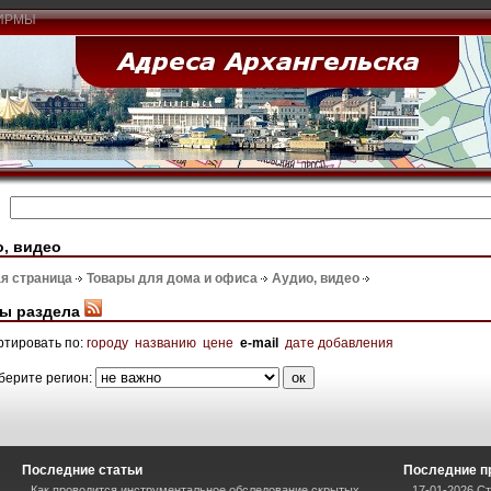
ИРМЫ
, видео
я страница
Товары для дома и офиса
Аудио, видео
ы раздела
ртировать по:
городу
названию
цене
e-mail
дате добавления
берите регион:
Последние статьи
Последние п
Как проводится инструментальное обследование скрытых
17-01-2026 Ст