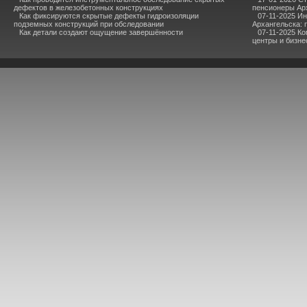
дефектов в железобетонных конструкциях
пенсионеры Ар
Как фиксируются скрытые дефекты гидроизоляции
07-11-2025 И
подземных конструкций при обследовании
Архангельска: 
Как детали создают ощущение завершённости
07-11-2025 К
центры и бизне