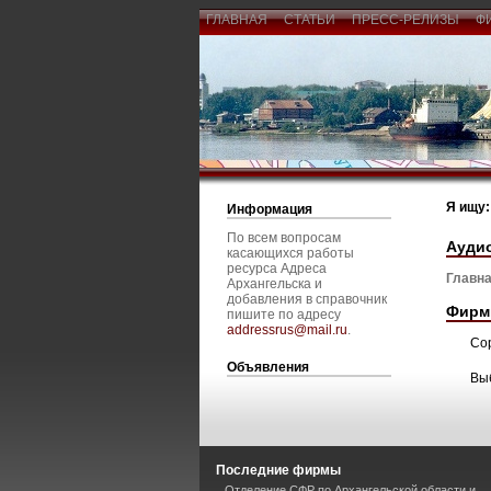
ГЛАВНАЯ
СТАТЬИ
ПРЕСС-РЕЛИЗЫ
Ф
Я ищу:
Информация
По всем вопросам
Аудио
касающихся работы
ресурса Адреса
Главна
Архангельска и
добавления в справочник
Фирм
пишите по адресу
addressrus@mail.ru
.
Со
Объявления
Вы
Последние фирмы
Отделение СФР по Архангельской области и