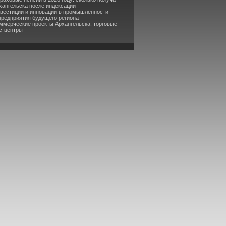
хангельска после индексации
нвестиции и инновации в промышленности
предприятия будущего региона
оммерческие проекты Архангельска: торговые
с-центры